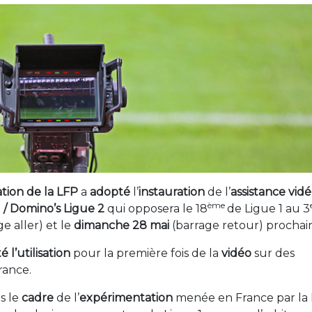
ation de la LFP
a
adopté
l’
instauration
de l’
assistance vid
ème
1 / Domino’s Ligue 2
qui opposera le 18
de Ligue 1 au 3
e aller) et le
dimanche 28 mai
(barrage retour) prochain
 l’utilisation
pour la première fois de la
vidéo
sur des
rance.
s le
cadre
de l’
expérimentation
menée en France par la