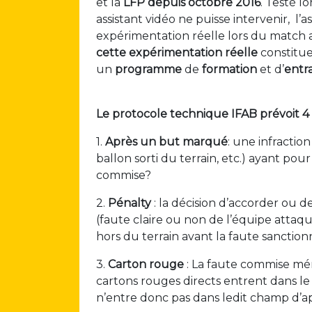
et la
LFP
depuis octobre 2016
. Testé l
assistant vidéo ne puisse intervenir, l
expérimentation réelle lors du match a
cette expérimentation réelle
constitu
un
programme
de
formation
et d’
entr
Le protocole technique IFAB prévoit 4 s
1.
Après un but marqué
: une infractio
ballon sorti du terrain, etc.) ayant po
commise?
2.
Pénalty
: la décision d’accorder ou d
(faute claire ou non de l’équipe attaqu
hors du terrain avant la faute sanctio
3.
Carton rouge
: La faute commise méri
cartons rouges directs entrent dans l
n’entre donc pas dans ledit champ d’ap