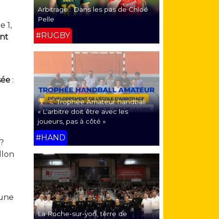
Arbitrage : Dans les pas de Chloé
Pelle
 1,
#RUGBY
ent
sée
:
Trophée Amateur handball
« L’arbitre doit être avec les
joueurs, pas à côté »
#HAND
 ?
llon
aune
La Roche-sur-yon, terre de