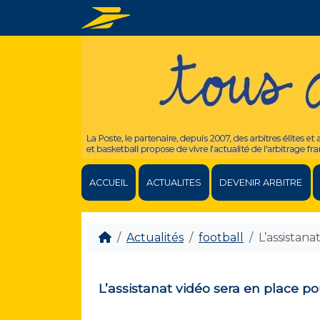
ACCUEIL
ACTUALITES
DEVENIR ARBITRE
Actualités
football
L’assistana
L’assistanat vidéo sera en place po