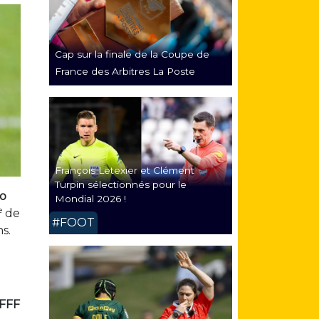
Cap sur la finale de la Coupe de
France des Arbitres La Poste
François Letexier et Clément
Turpin sélectionnés pour le
éo
Mondial 2026 !
e
de
#FOOT
s.
FFF