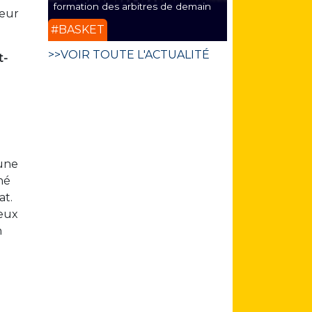
formation des arbitres de demain
ueur
#BASKET
>>VOIR TOUTE L'ACTUALITÉ
t-
 une
né
at.
reux
n