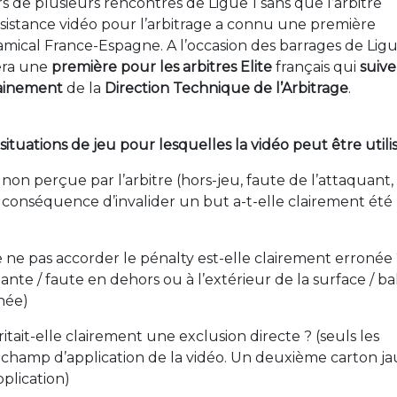
ors de plusieurs rencontres de Ligue 1 sans que l’arbitre
’assistance vidéo pour l’arbitrage a connu une première
mical France-Espagne. A l’occasion des barrages de Ligue
era une
première pour les arbitres Elite
français qui
suiv
ainement
de la
Direction Technique de l’Arbitrage
.
ituations de jeu pour lesquelles la vidéo peut être utili
n non perçue par l’arbitre (hors-jeu, faute de l’attaquant,
ur conséquence d’invalider un but a-t-elle clairement été
e ne pas accorder le pénalty est-elle clairement erronée
ante / faute en dehors ou à l’extérieur de la surface / ba
nnée)
tait-elle clairement une exclusion directe ? (seuls les
e champ d’application de la vidéo. Un deuxième carton j
plication)