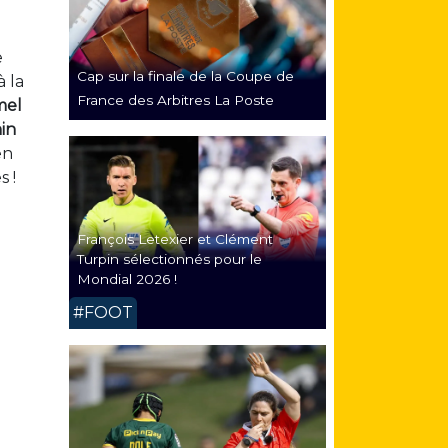
e
Cap sur la finale de la Coupe de
 la
France des Arbitres La Poste
mel
in
en
s !
François Letexier et Clément
Turpin sélectionnés pour le
Mondial 2026 !
#FOOT