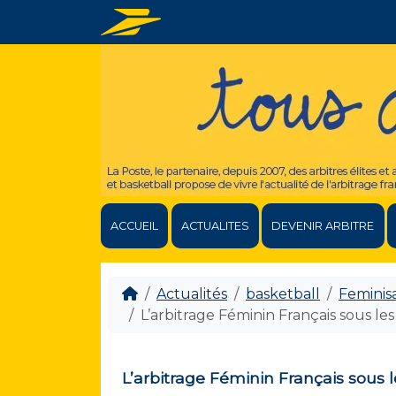
ACCUEIL
ACTUALITES
DEVENIR ARBITRE
Actualités
basketball
Feminis
L’arbitrage Féminin Français sous les
L’arbitrage Féminin Français sous l