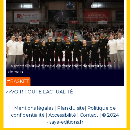
La Roche-sur-yon, terre de formation des arbitres de
demain
#BASKET
>>VOIR TOUTE L'ACTUALITÉ
Mentions légales
|
Plan du site
|
Politique de
confidentialité
|
Accessibilité
|
Contact
|
® 2024
- saya-editions.fr