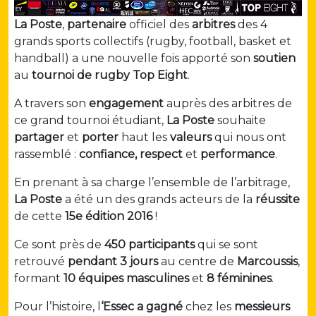
La Poste
,
partenaire
officiel des
arbitres
des 4
grands sports collectifs (rugby, football, basket et
handball) a une nouvelle fois apporté son
soutien
au
tournoi de rugby Top Eight
.
A travers son
engagement
auprès des arbitres de
ce grand tournoi étudiant,
La Poste
souhaite
partager
et
porter
haut les
valeurs
qui nous ont
rassemblé :
confiance, respect
et
performance
.
En prenant à sa charge l’ensemble de l’arbitrage,
La Poste
a été un des grands acteurs de la
réussite
de cette
15e édition 2016
!
Ce sont près de
450 participants
qui se sont
retrouvé
pendant 3 jours
au centre de
Marcoussis
,
formant
10 équipes masculines
et
8 féminines
.
Pour l’histoire, l
‘Essec a gagné
chez les
messieurs