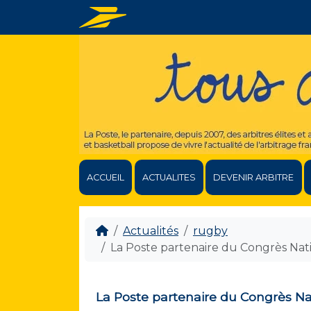
ACCUEIL
ACTUALITES
DEVENIR ARBITRE
Actualités
rugby
La Poste partenaire du Congrès Nati
La Poste partenaire du Congrès Na