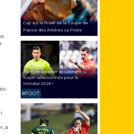
Cap sur la finale de la Coupe de
France des Arbitres La Poste
is
e
François Letexier et Clément
Turpin sélectionnés pour le
Mondial 2026 !
s :
#FOOT
n
r, a