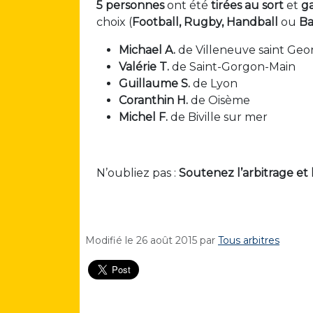
5 personnes
ont été
tirées au sort
et
g
choix (
Football, Rugby, Handball
ou
Ba
Michael A.
de Villeneuve saint Geo
Valérie T.
de Saint-Gorgon-Main
Guillaume S.
de Lyon
Coranthin H.
de Oisème
Michel F.
de Biville sur mer
N’oubliez pas :
Soutenez l’arbitrage et l’
Modifié le
26 août 2015
par
Tous arbitres