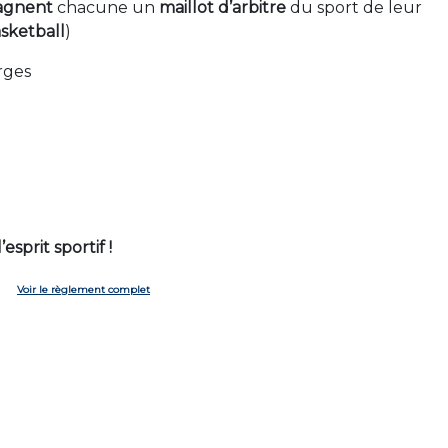
agnent
chacune un
maillot d’arbitre
du sport de leur
sketball
)
rges
esprit sportif !
Voir le règlement complet