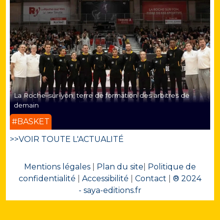
La Roche-sur-yon, terre de formation des arbitres de
demain
#BASKET
>>VOIR TOUTE L'ACTUALITÉ
Mentions légales
|
Plan du site
|
Politique de
confidentialité
|
Accessibilité
|
Contact
|
® 2024
- saya-editions.fr