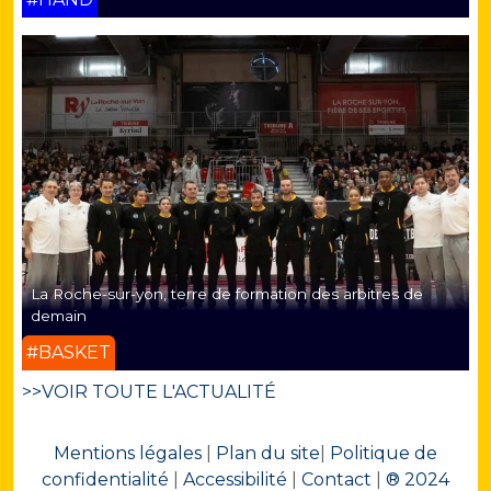
La Roche-sur-yon, terre de formation des arbitres de
demain
#BASKET
>>VOIR TOUTE L'ACTUALITÉ
Mentions légales
|
Plan du site
|
Politique de
confidentialité
|
Accessibilité
|
Contact
|
® 2024