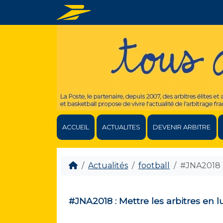
ACCUEIL
ACTUALITES
DEVENIR ARBITRE
Actualités
football
#JNA2018 :
#JNA2018 : Mettre les arbitres en l