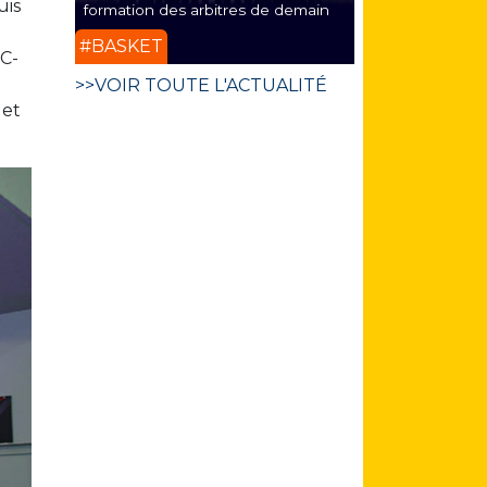
uis
formation des arbitres de demain
#BASKET
FC-
>>VOIR TOUTE L'ACTUALITÉ
 et