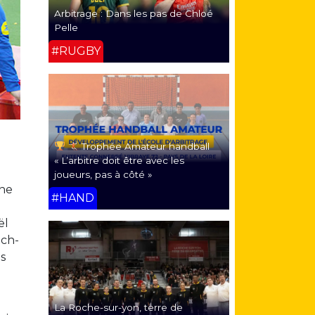
Arbitrage : Dans les pas de Chloé
Pelle
#RUGBY
Trophée Amateur handball
« L’arbitre doit être avec les
joueurs, pas à côté »
 ne
#HAND
ël
tch-
s
La Roche-sur-yon, terre de