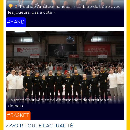
Trophée Amateur handball « L’arbitre doit être avec
les joueurs, pas à côté »
#HAND
La Roche-sur-yon, terre de formation des arbitres de
demain
#BASKET
>>VOIR TOUTE L'ACTUALITÉ