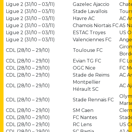
Ligue 2 (31/10 – 03/11)
Gazelec Ajaccio
Chat
Ligue 2 (31/10 – 03/11)
Stade Lavallois
Tour
Ligue 2 (31/10 – 03/11)
Havre AC
AC A
Ligue 2 (31/10 – 03/11)
Chamois Niortais FC
AS Na
Ligue 2 (31/10 – 03/11)
ESTAC Troyes
US O
Ligue 2 (31/10 – 03/11)
Valenciennes FC
Ange
Giron
CDL (28/10 – 29/10)
Toulouse FC
Bord
CDL (28/10 – 29/10)
Evian TG FC
FC Lo
CDL (28/10 – 29/10)
OGC Nice
FC M
CDL (28/10 – 29/10)
Stade de Reims
AC Ar
Montpellier
CDL (28/10 – 29/10)
AC Aj
Hérault SC
Olym
CDL (28/10 – 29/10)
Stade Rennais FC
Marse
CDL (28/10 – 29/10)
SM Caen
Cler
CDL (28/10 – 29/10)
FC Nantes
Stade
CDL (28/10 – 29/10)
RC Lens
US Cr
CDL (28/10 – 29/10)
SC Bastia
AJ A