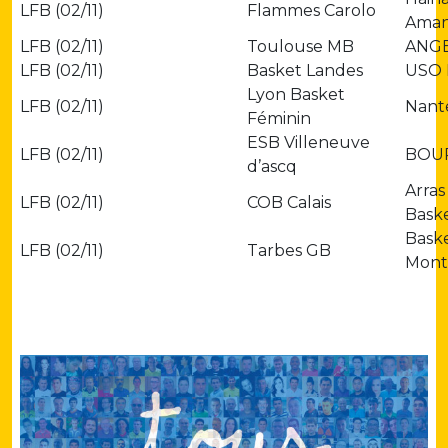
LFB (02/11)
Flammes Carolo
Ama
LFB (02/11)
Toulouse MB
ANGE
LFB (02/11)
Basket Landes
USO
Lyon Basket
LFB (02/11)
Nant
Féminin
ESB Villeneuve
LFB (02/11)
BOU
d’ascq
Arras
LFB (02/11)
COB Calais
Bask
Baske
LFB (02/11)
Tarbes GB
Montp