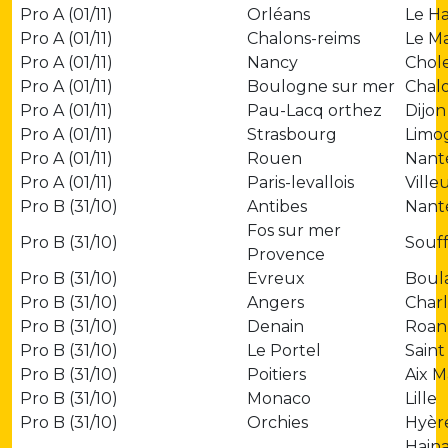
Pro A (01/11)
Orléans
Le H
Pro A (01/11)
Chalons-reims
Le M
Pro A (01/11)
Nancy
Chol
Pro A (01/11)
Boulogne sur mer
Chal
Pro A (01/11)
Pau-Lacq orthez
Dijon
Pro A (01/11)
Strasbourg
Limo
Pro A (01/11)
Rouen
Nant
Pro A (01/11)
Paris-levallois
Vill
Pro B (31/10)
Antibes
Nant
Fos sur mer
Pro B (31/10)
Souf
Provence
Pro B (31/10)
Evreux
Boul
Pro B (31/10)
Angers
Charl
Pro B (31/10)
Denain
Roan
Pro B (31/10)
Le Portel
Sain
Pro B (31/10)
Poitiers
Aix 
Pro B (31/10)
Monaco
Lille
Pro B (31/10)
Orchies
Hyèr
Haina