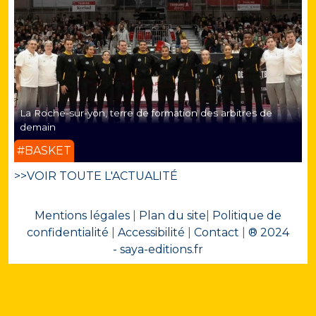
La Roche-sur-yon, terre de formation des arbitres de
demain
#BASKET
>>VOIR TOUTE L'ACTUALITÉ
Mentions légales
|
Plan du site
|
Politique de
confidentialité
|
Accessibilité
|
Contact
|
® 2024
- saya-editions.fr