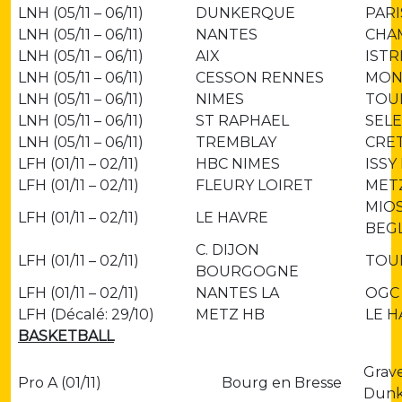
LNH (05/11 – 06/11)
DUNKERQUE
PARI
LNH (05/11 – 06/11)
NANTES
CHA
LNH (05/11 – 06/11)
AIX
ISTR
LNH (05/11 – 06/11)
CESSON RENNES
MON
LNH (05/11 – 06/11)
NIMES
TOU
LNH (05/11 – 06/11)
ST RAPHAEL
SELE
LNH (05/11 – 06/11)
TREMBLAY
CRET
LFH (01/11 – 02/11)
HBC NIMES
ISSY
LFH (01/11 – 02/11)
FLEURY LOIRET
MET
MIO
LFH (01/11 – 02/11)
LE HAVRE
BEG
C. DIJON
LFH (01/11 – 02/11)
TOU
BOURGOGNE
LFH (01/11 – 02/11)
NANTES LA
OGC 
LFH (Décalé: 29/10)
METZ HB
LE H
BASKETBALL
Grave
Pro A (01/11)
Bourg en Bresse
Dunk