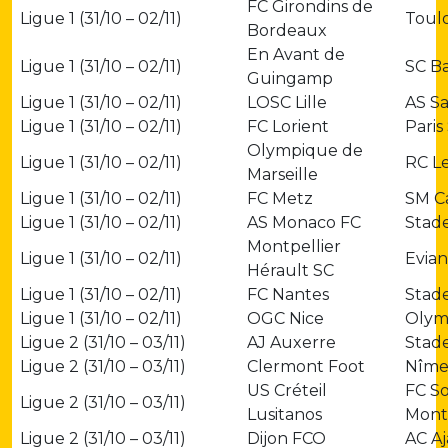
FC Girondins de
Ligue 1 (31/10 – 02/11)
Toul
Bordeaux
En Avant de
Ligue 1 (31/10 – 02/11)
SC Ba
Guingamp
Ligue 1 (31/10 – 02/11)
LOSC Lille
AS Sa
Ligue 1 (31/10 – 02/11)
FC Lorient
Paris
Olympique de
Ligue 1 (31/10 – 02/11)
RC L
Marseille
Ligue 1 (31/10 – 02/11)
FC Metz
SM C
Ligue 1 (31/10 – 02/11)
AS Monaco FC
Stad
Montpellier
Ligue 1 (31/10 – 02/11)
Evia
Hérault SC
Ligue 1 (31/10 – 02/11)
FC Nantes
Stad
Ligue 1 (31/10 – 02/11)
OGC Nice
Olym
Ligue 2 (31/10 – 03/11)
AJ Auxerre
Stade
Ligue 2 (31/10 – 03/11)
Clermont Foot
Nîme
US Créteil
FC S
Ligue 2 (31/10 – 03/11)
Lusitanos
Mont
Ligue 2 (31/10 – 03/11)
Dijon FCO
AC Aj