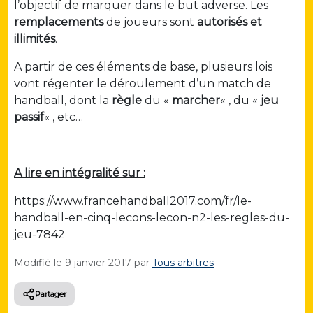
l’objectif de marquer dans le but adverse. Les
remplacements
de joueurs sont
autorisés et
illimités
.
A partir de ces éléments de base, plusieurs lois
vont régenter le déroulement d’un match de
handball, dont la
règle
du «
marcher
« , du «
jeu
passif
« , etc…
A lire en intégralité sur :
https://www.francehandball2017.com/fr/le-
handball-en-cinq-lecons-lecon-n2-les-regles-du-
jeu-7842
Modifié le
9 janvier 2017
par
Tous arbitres
Partager