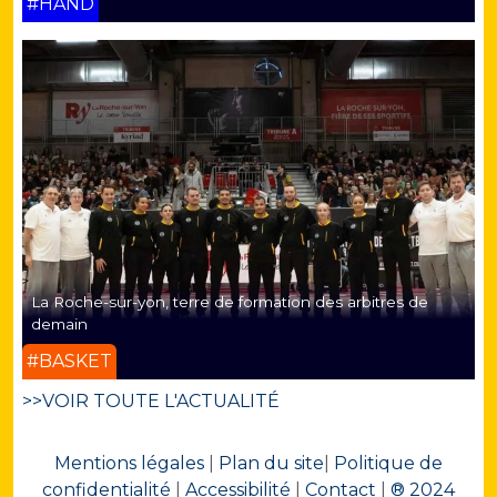
#HAND
La Roche-sur-yon, terre de formation des arbitres de
demain
#BASKET
>>VOIR TOUTE L'ACTUALITÉ
Mentions légales
|
Plan du site
|
Politique de
confidentialité
|
Accessibilité
|
Contact
|
® 2024