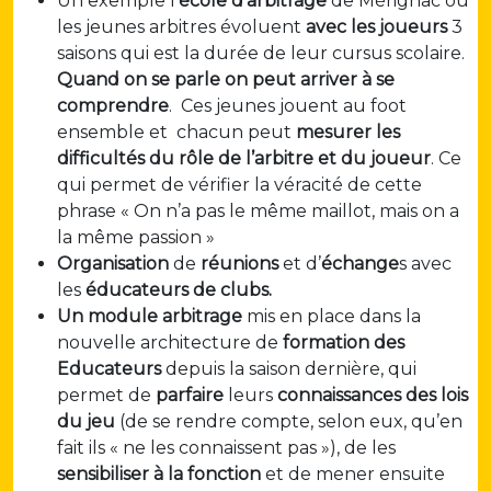
Un exemple l’
école d’arbitrage
de Mérignac où
les jeunes arbitres évoluent
avec les joueurs
3
saisons qui est la durée de leur cursus scolaire.
Quand on se parle on peut arriver à se
comprendre
. Ces jeunes jouent au foot
ensemble et chacun peut
mesurer les
difficultés du rôle de l’arbitre et du joueur
. Ce
qui permet de vérifier la véracité de cette
phrase « On n’a pas le même maillot, mais on a
la même passion »
Organisation
de
réunions
et d’
échange
s avec
les
éducateurs de clubs.
Un module arbitrage
mis en place dans la
nouvelle architecture de
formation des
Educateurs
depuis la saison dernière, qui
permet de
parfaire
leurs
connaissances des lois
du jeu
(de se rendre compte, selon eux, qu’en
fait ils « ne les connaissent pas »), de les
sensibiliser à la fonction
et de mener ensuite