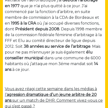
Retraité de l’aéronautique j’ai
débuté l’arbitrage
en 1977
que je n’ai plus quitté à ce jour. J’ai
commencé par la fonction d’arbitre, en suite
membre de commission à la CDA de Bordeaux et
en
1995 à la CRA
où j’ai occupé diverses fonctions,
dont
Président depuis 2008
. Depuis 1998 membre
de la commission fédérale féminine d’arbitrage à la
FFF et Elu au comité directeur de ligue depuis
2012. Soit
38 années au service de l’arbitrage
. Mais
pour ne pas m’ennuyer je suis également
élu
conseiller municipal
dans une commune de 6000
habitants où j’attaque mon 3éme mandat soit
14
ans
à ce jour.
Vous avez réagi cette semaine dans les médias à
l’
agression dramatique d’un jeune arbitre de 20
ans
sur un match de DHR. Comment vivez-vous ce
qui s’est passé ?