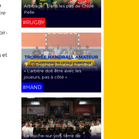
a
Arbitrage : Dans les pas de Chloé
Pelle
tre
#RUGBY
ir-
s et
Trophée Amateur handball
« L’arbitre doit être avec les
joueurs, pas à côté »
#HAND
La Roche-sur-yon, terre de