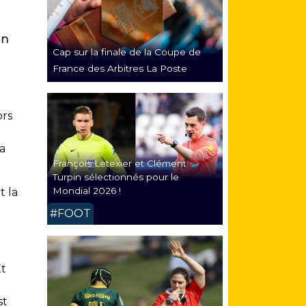
un
Cap sur la finale de la Coupe de
France des Arbitres La Poste
ors
u
la
François Letexier et Clément
Turpin sélectionnés pour le
Mondial 2026 !
t la
#FOOT
t
st