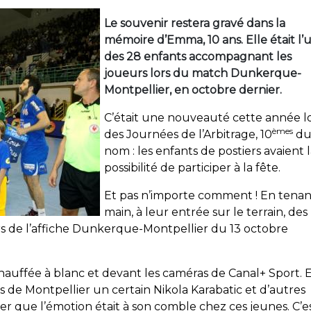
Le souvenir restera gravé dans la
mémoire d’Emma, 10 ans. Elle était l’
des 28 enfants accompagnant les
joueurs lors du match Dunkerque-
Montpellier, en octobre dernier.
C’était une nouveauté cette année l
èmes
des Journées de l’Arbitrage, 10
d
nom : les enfants de postiers avaient 
possibilité de participer à la fête.
Et pas n’importe comment ! En tenan
main, à leur entrée sur le terrain, des
rs de l’affiche Dunkerque-Montpellier du 13 octobre
hauffée à blanc et devant les caméras de Canal+ Sport.
E
gs de Montpellier un certain Nikola Karabatic et d’autres
r que l’émotion était à son comble chez ces jeunes. C’e