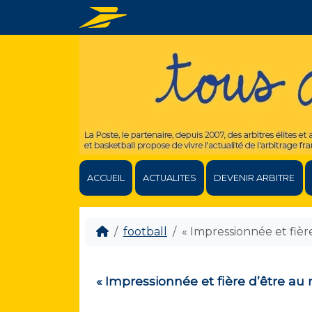
ACCUEIL
ACTUALITES
DEVENIR ARBITRE
football
« Impressionnée et fièr
« Impressionnée et fière d’être au 