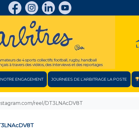
NOTRE ENGAGEMENT
JOURNEES DE L’ARBITRAGE LA POSTE
instagram.com/reel/DT3LNAcDV8T
DT3LNAcDV8T