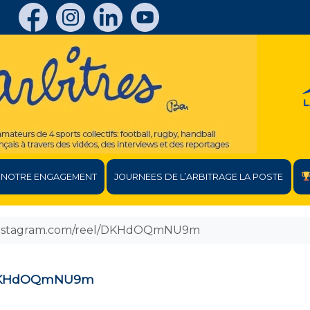
NOTRE ENGAGEMENT
JOURNEES DE L’ARBITRAGE LA POSTE
.instagram.com/reel/DKHdOQmNU9m
l/DKHdOQmNU9m