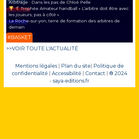
#FOOT
Arbitrage : Dans les pas de Chloé Pelle
Trophée Amateur handball « L’arbitre doit être avec
#RUGBY
les joueurs, pas à côté »
La Roche-sur-yon, terre de formation des arbitres de
#HAND
demain
#BASKET
>>VOIR TOUTE L'ACTUALITÉ
Mentions légales
|
Plan du site
|
Politique de
confidentialité
|
Accessibilité
|
Contact
|
® 2024
- saya-editions.fr