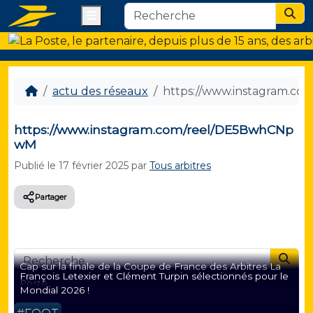
Menu
Sear
actu des réseaux
https://www.instagram.c
https://www.instagram.com/reel/DE5BwhCNp
wM
Publié le
17 février 2025
par
Tous arbitres
Partager
Searc
Cap sur la finale de la Coupe de France des Arbitres La
François Letexier et Clément Turpin sélectionnés pour le
Poste
Mondial 2026 !