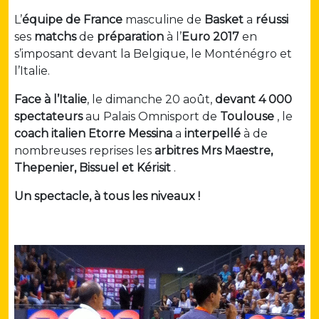
L’
équipe de France
masculine de
Basket
a
réussi
ses
matchs
de
préparation
à l’
Euro 2017
en
s’imposant devant la Belgique, le Monténégro et
l’Italie.
Face à l’Italie
, le dimanche 20 août,
devant 4 000
spectateurs
au Palais Omnisport de
Toulouse
, le
coach
italien
Etorre Messina
a
interpellé
à de
nombreuses reprises les
arbitres Mrs Maestre,
Thepenier, Bissuel et Kérisit
.
Un spectacle, à tous les niveaux !