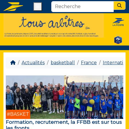
Menu
Sear
Actualités
basketball
France
Internation
#BASKET
Formation, recrutement, la FFBB est sur tous
les fronts