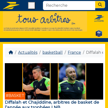
Menu
Sear
Actualités
basketball
France
Diffalah et
#BASKET
Diffalah et Chajiddine, arbitres de basket de
l’année aux trophées LNB