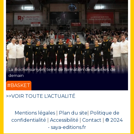
La Roche-sur-yon, terre de formation des arbitres de
demain
#BASKET
>>VOIR TOUTE L'ACTUALITÉ
Mentions légales
|
Plan du site
|
Politique de
confidentialité
|
Accessibilité
|
Contact
|
® 2024
- saya-editions.fr