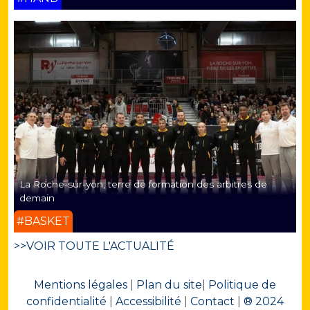
La Roche-sur-yon, terre de formation des arbitres de
demain
#BASKET
>>VOIR TOUTE L'ACTUALITÉ
Mentions légales
|
Plan du site
|
Politique de
confidentialité
|
Accessibilité
|
Contact
|
® 2024