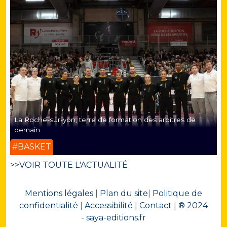
La Roche-sur-yon, terre de formation des arbitres de
demain
#BASKET
>>VOIR TOUTE L'ACTUALITÉ
Mentions légales
|
Plan du site
|
Politique de
confidentialité
|
Accessibilité
|
Contact
|
® 2024
- saya-editions.fr