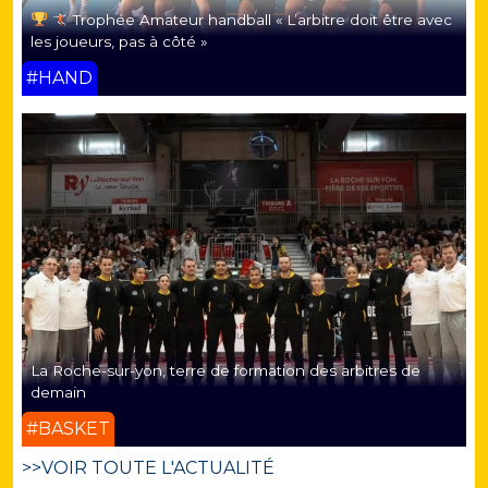
Trophée Amateur handball « L’arbitre doit être avec
les joueurs, pas à côté »
#HAND
La Roche-sur-yon, terre de formation des arbitres de
demain
#BASKET
>>VOIR TOUTE L'ACTUALITÉ