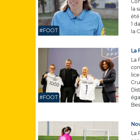
Com
la 
été
1 d
#FOOT
la 
La 
La 
con
lic
Cru
Dis
#FOOT
éga
Bes
Nou
La 