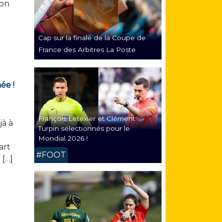
ion
Cap sur la finale de la Coupe de
France des Arbitres La Poste
ée !
François Letexier et Clément
jà à
Turpin sélectionnés pour le
Mondial 2026 !
art
#FOOT
 […]