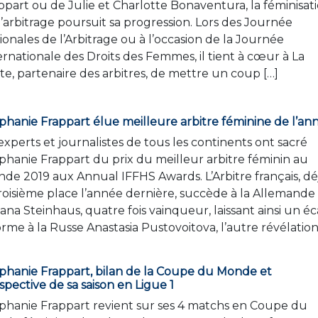
ppart ou de Julie et Charlotte Bonaventura, la féminisat
l’arbitrage poursuit sa progression. Lors des Journée
ionales de l’Arbitrage ou à l’occasion de la Journée
ernationale des Droits des Femmes, il tient à cœur à La
te, partenaire des arbitres, de mettre un coup […]
phanie Frappart élue meilleure arbitre féminine de l’ann
experts et journalistes de tous les continents ont sacré
phanie Frappart du prix du meilleur arbitre féminin au
de 2019 aux Annual IFFHS Awards. L’Arbitre français, dé
troisième place l’année dernière, succède à la Allemande
iana Steinhaus, quatre fois vainqueur, laissant ainsi un éc
rme à la Russe Anastasia Pustovoitova, l’autre révélation
phanie Frappart, bilan de la Coupe du Monde et
spective de sa saison en Ligue 1
phanie Frappart revient sur ses 4 matchs en Coupe du