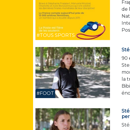
Fra
de 
Nat
Int
Pos
#TOUS SPORTS
Sté
90 
Ste
mon
la 
Bib
éno
#FOOT
Sté
per
Sté