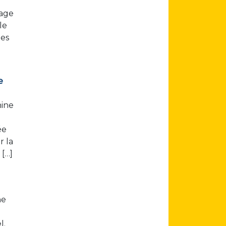
rage
le
les
e
nine
ée
r la
 […]
ne
l.