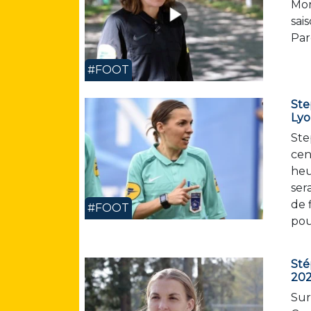
Mon
sai
Par
#FOOT
Ste
Ly
Ste
cen
heu
ser
de 
#FOOT
pou
Sté
20
Sur