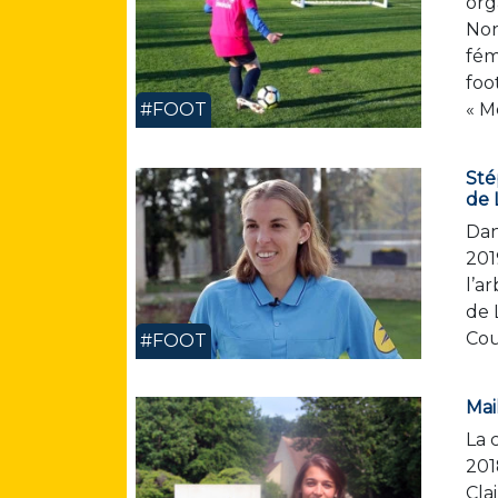
org
Nor
fém
foo
#FOOT
« M
Sté
de 
Dan
201
l’a
de 
Cou
#FOOT
Mai
La 
201
Cla