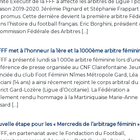
ité Exécutif de la FFF a affecté les arbitres de Ligue 1 p
saison 2019-2020. Jérémie Pignard et Stéphanie Frappart
 promus. Cette dernière devient la première arbitre Féd
ans l’histoire du football français. Eric Borghini, président
Commission Fédérale des Arbitres […]
FFF met à l’honneur la 1ère et la 1000ème arbitre fémini
FFF a présenté lundi sa 1 000e arbitre féminine lors d’un
férence de presse organisée au CNF Clairefontaine. Jeu
enciée du club Foot Féminin Nîmes Métropole Gard, Léa
ciani (14 ans) a ainsi récement rejoint le corps arbitral du
trict Gard-Lozère (Ligue d’Occitanie). La Fédération a
lement rendu hommage à la Martiniquaise Marie-Anne
sard […]
velle étape pour les « Mercredis de l’arbitrage féminin »
FFF, en partenariat avec le Fondaction du Football,