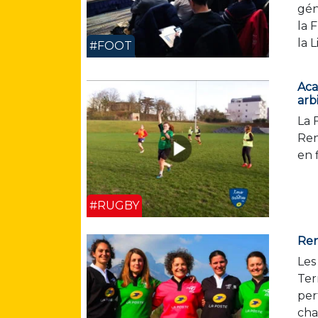
gén
la 
la 
#FOOT
Aca
arb
La 
Ren
en 
#RUGBY
Ren
Les
Ter
per
cha