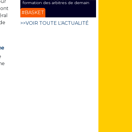
our
formation des arbitres de demain
 ont
#BASKET
éral
 de
>>VOIR TOUTE L'ACTUALITÉ
ne
e
ne