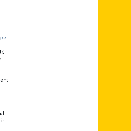
upe
été
.
dent
nd
in,