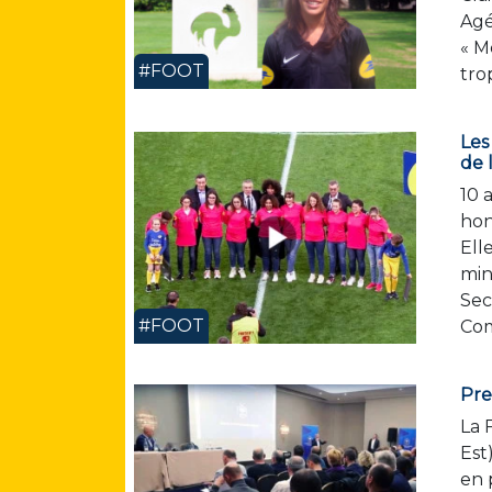
Agé
« M
#FOOT
tro
Les
de 
10 
hon
Ell
min
Sec
#FOOT
Com
Pre
La 
Est
en 