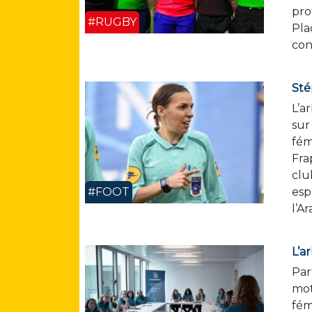
pro
#RUGBY
Pla
con
Sté
L’a
sur
fém
Fra
clu
#FOOT
esp
l’Ar
L’a
Par
mot
fém