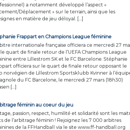
fessionnel) a notamment développé l’aspect «
cement/Déplacement » sur le terrain, ainsi que les
signes en matière de jeu déloyal. […]
phanie Frappart en Champions League féminine
rbitre internationale française officiera ce mercredi 27 ma
 le quart de finale retour de l’UEFA Champions League
inine entre Lillestrom SK et le FC Barcelone. Stéphanie
ppart officiera sur le quart de finale retour opposant le
b norvégien de Lillestrom Sportsklubb Kvinner à l’équip
agnole du FC Barcelone, le mercredi 27 mars (18h30)
asen […]
rbitrage féminin au coeur du jeu
tage, passion, respect, humilité et solidarité sont les mait
s de l’arbitrage féminin ! Rejoignez les 7 000 arbitres
inines de la FFHandball via le site www.ff-handball.or