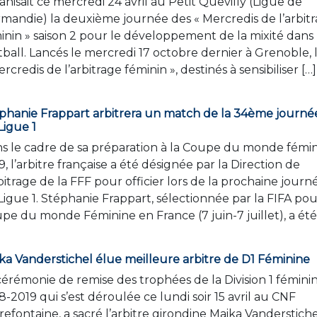
anisait ce mercredi 24 avril au Petit Quevilly (Ligue de
mandie) la deuxième journée des « Mercredis de l’arbit
inin » saison 2 pour le développement de la mixité dans 
tball. Lancés le mercredi 17 octobre dernier à Grenoble, 
ercredis de l’arbitrage féminin », destinés à sensibiliser […]
phanie Frappart arbitrera un match de la 34ème journé
Ligue 1
s le cadre de sa préparation à la Coupe du monde fémi
9, l’arbitre française a été désignée par la Direction de
rbitrage de la FFF pour officier lors de la prochaine journ
Ligue 1. Stéphanie Frappart, sélectionnée par la FIFA pou
pe du monde Féminine en France (7 juin-7 juillet), a été
ka Vanderstichel élue meilleure arbitre de D1 Féminine
cérémonie de remise des trophées de la Division 1 fémini
8-2019 qui s’est déroulée ce lundi soir 15 avril au CNF
irefontaine, a sacré l’arbitre girondine Maika Vanderstiche