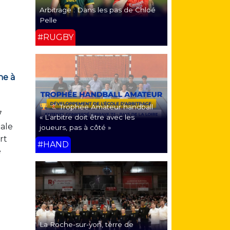
Arbitrage : Dans les pas de Chloé
Pelle
#RUGBY
ne à
Trophée Amateur handball
7
« L’arbitre doit être avec les
nale
joueurs, pas à côté »
rt
#HAND
e
La Roche-sur-yon, terre de