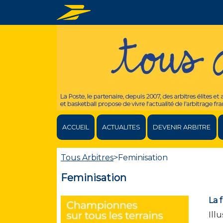
ACCUEIL
ACTUALITES
DEVENIR ARBITRE
Tous Arbitres
>
Feminisation
Feminisation
La 
Ill