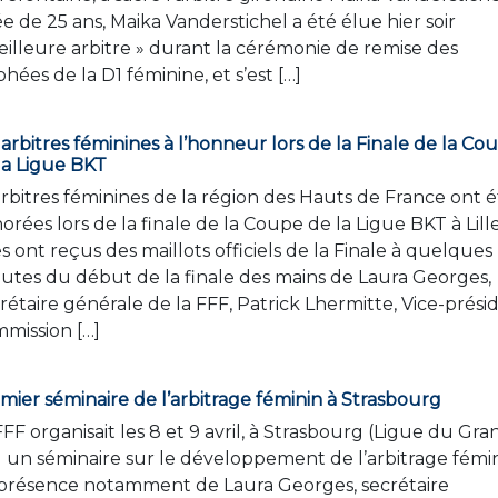
e de 25 ans, Maika Vanderstichel a été élue hier soir
eilleure arbitre » durant la cérémonie de remise des
phées de la D1 féminine, et s’est […]
 arbitres féminines à l’honneur lors de la Finale de la Co
la Ligue BKT
arbitres féminines de la région des Hauts de France ont 
orées lors de la finale de la Coupe de la Ligue BKT à Lille
es ont reçus des maillots officiels de la Finale à quelques
utes du début de la finale des mains de Laura Georges,
rétaire générale de la FFF, Patrick Lhermitte, Vice-prési
mission […]
mier séminaire de l’arbitrage féminin à Strasbourg
FFF organisait les 8 et 9 avril, à Strasbourg (Ligue du Gra
) un séminaire sur le développement de l’arbitrage fémin
présence notamment de Laura Georges, secrétaire