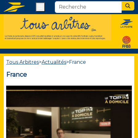
Menu
Sear
Tous Arbitres
>
Actualités
>
France
France