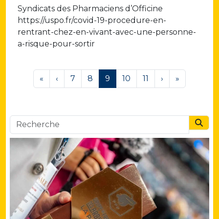
Syndicats des Pharmaciens d’Officine
https://uspo.fr/covid-19-procedure-en-
rentrant-chez-en-vivant-avec-une-personne-
a-risque-pour-sortir
Page navigation
Page
Page
Current Page
Page
Page
«
‹
7
8
9
10
11
›
»
Searc