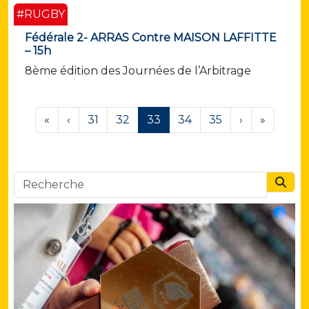
#RUGBY
Fédérale 2- ARRAS Contre MAISON LAFFITTE
– 15h
8ème édition des Journées de l’Arbitrage
Page navigation
Page
Page
Current Page
Page
Page
«
‹
31
32
33
34
35
›
»
Searc