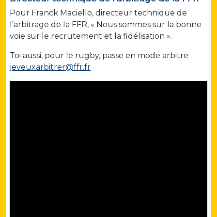
Pour Franck Maciello, directeur technique de
l’arbitrage de la FFR, « Nous sommes sur la bonne
voie sur le recrutement et la fidélisation ».
Toi aussi, pour le rugby, passe en mode arbitre
jeveuxarbitrer@ffr.fr