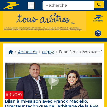
Menu
Sear
Actualités
rugby
Bilan à mi-saison avec Fr
#RUGBY
Bilan à mi-saison avec Franck Maciello,
Directeur technique de l’arbitrage de la FFR