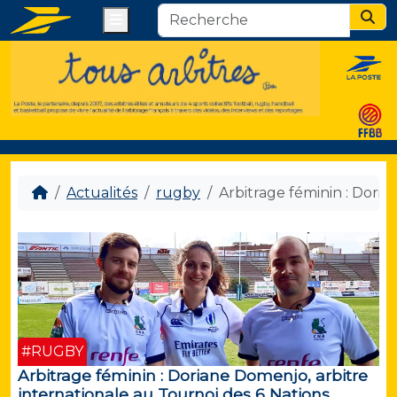
Menu
Sear
Actualités
rugby
Arbitrage féminin : Dori
#RUGBY
Arbitrage féminin : Doriane Domenjo, arbitre
internationale au Tournoi des 6 Nations