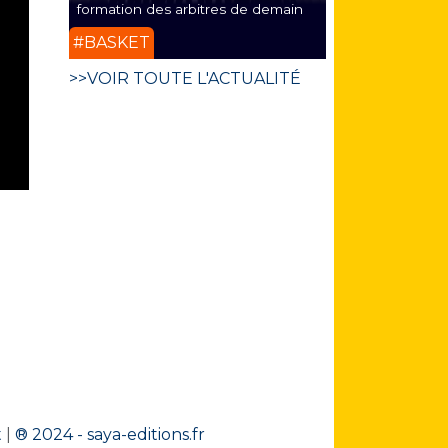
formation des arbitres de demain
#BASKET
>>VOIR TOUTE L'ACTUALITÉ
t
|
® 2024 - saya-editions.fr