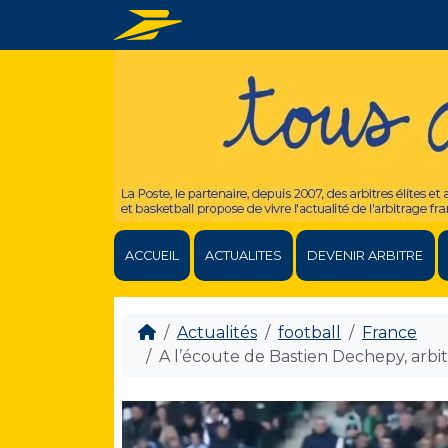
ACCUEIL
ACTUALITES
DEVENIR ARBITRE
Actualités
football
France
A l’écoute de Bastien Dechepy, arbi