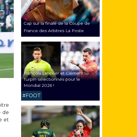
Cap sur la finale de la Coupe de
France des Arbitres La Poste
François Letexier et Clément
Turpin sélectionnés pour le
Mondial 2026 !
#FOOT
itre
e de
e et