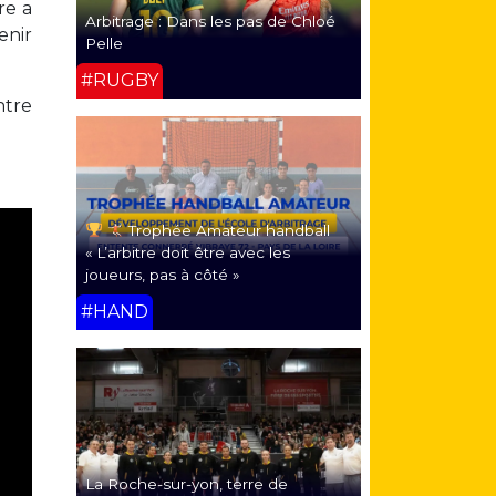
re a
Arbitrage : Dans les pas de Chloé
enir
Pelle
#RUGBY
ntre
Trophée Amateur handball
« L’arbitre doit être avec les
joueurs, pas à côté »
#HAND
La Roche-sur-yon, terre de