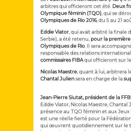
arbitres qui officieront cet été.
Deux fr
Olympique féminin (TQO)
, qui se dér
Olympiques de Rio 2016
, du 5 au 21 ao
Eddie Viator
, qui avait arbitré la fina
Serbie), a été retenu,
pour la première 
Olympiques de Rio
. Il sera accompagn
responsable des relations internationale
commissaires FIBA
qui officieront sur l
Nicolas Maestre
, quant à lui, arbitrera
Chantal Julien
sera en charge de la
sup
Jean-Pierre Siutat, président de la FF
Eddie Viator, Nicolas Maestre, Chantal 
présence au TQO féminin et aux Jeux 
est une réelle fierté pour la Fédérati
qui œuvrent quotidiennement sur le ter