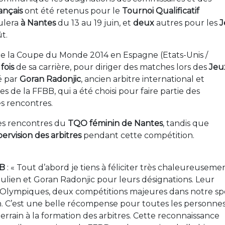
ançais
ont été retenus pour le
Tournoi Qualificatif
oulera
à Nantes
du 13 au 19 juin, et
deux
autres pour les
J
ût.
le de la Coupe du Monde 2014 en Espagne (Etats-Unis /
fois
de sa carrière, pour diriger des matches lors des
Jeu
é par
Goran Radonjic
, ancien arbitre international et
s de la FFBB, qui a été choisi pour faire partie des
es rencontres.
 les rencontres du
TQO féminin de Nantes
, tandis que
ervision des arbitres
pendant cette compétition.
BB
: « Tout d’abord je tiens à féliciter très chaleureuseme
Julien et Goran Radonjic pour leurs désignations. Leur
Olympiques, deux compétitions majeures dans notre spo
on. C’est une belle récompense pour toutes les personne
rain à la formation des arbitres. Cette reconnaissance