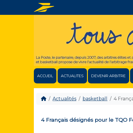
ACCUEIL
ACTUALITES
DEVENIR ARBITRE
Actualités
basketball
4 França
4 Français désignés pour le TQO Fé