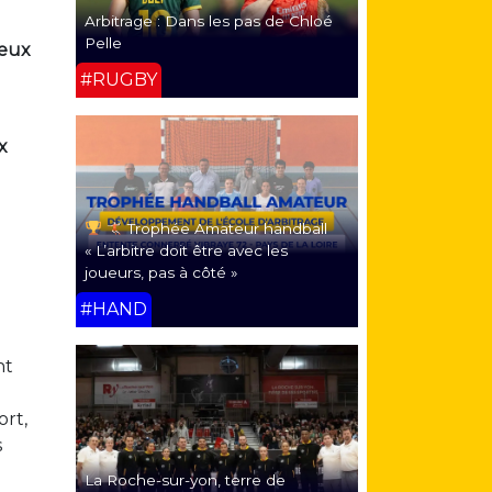
Arbitrage : Dans les pas de Chloé
Pelle
eux
#RUGBY
x
Trophée Amateur handball
« L’arbitre doit être avec les
joueurs, pas à côté »
#HAND
nt
rt,
s
La Roche-sur-yon, terre de