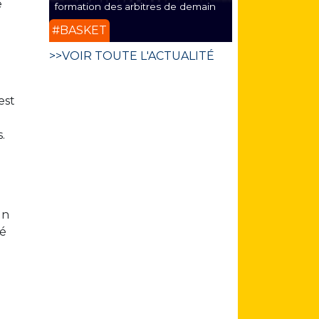
e
formation des arbitres de demain
#BASKET
>>VOIR TOUTE L'ACTUALITÉ
l
est
.
un
ré