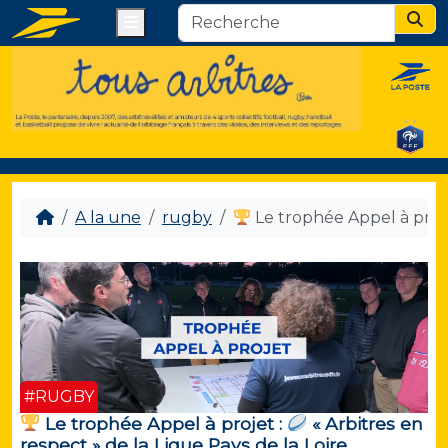
Menu
Sear
A la une
rugby
Le trophée Appel à proj
#RUGBY
Le trophée Appel à projet :
« Arbitres en
respect » de la Ligue Pays de la Loire