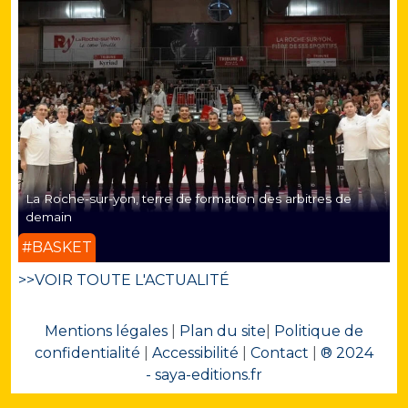
La Roche-sur-yon, terre de formation des arbitres de
demain
#BASKET
>>VOIR TOUTE L'ACTUALITÉ
Mentions légales
|
Plan du site
|
Politique de
confidentialité
|
Accessibilité
|
Contact
|
® 2024
- saya-editions.fr