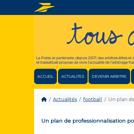
ACCUEIL
ACTUALITES
DEVENIR ARBITRE
Actualités
football
Un plan de 
Un plan de professionnalisation pou