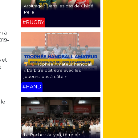
Arbitrage : Dans les pas de Chloé
Pelle
#RUGBY
n à
019-
 et
Trophée Amateur handball
i
« L’arbitre doit être avec les
joueurs, pas à côté »
#HAND
 le
La Roche-sur-yon, terre de