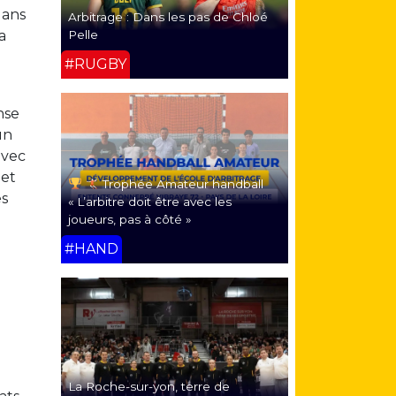
dans
Arbitrage : Dans les pas de Chloé
a
Pelle
#RUGBY
nse
un
avec
 et
Trophée Amateur handball
es
« L’arbitre doit être avec les
joueurs, pas à côté »
#HAND
La Roche-sur-yon, terre de