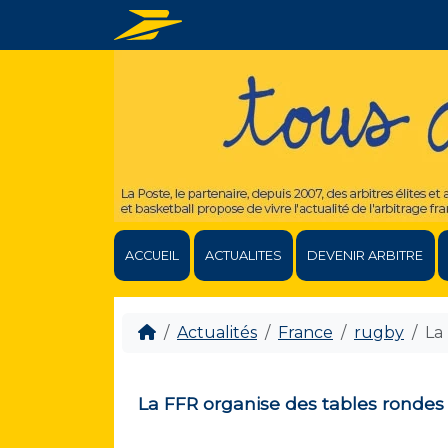
ACCUEIL
ACTUALITES
DEVENIR ARBITRE
Actualités
France
rugby
La
La FFR organise des tables rondes 