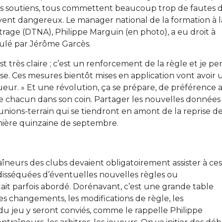
es soutiens, tous commettent beaucoup trop de fautes 
vent dangereux. Le manager national de la formation à l
trage (DTNA), Philippe Marguin (en photo), a eu droit à
épaulé par Jérôme Garcès.
t très claire ; c’est un renforcement de la règle et je pe
se. Ces mesures bientôt mises en application vont avoir 
eur. » Et une révolution, ça se prépare, de préférence 
ue chacun dans son coin. Partager les nouvelles données
 réunions-terrain qui se tiendront en amont de la reprise d
emière quinzaine de septembre.
îneurs des clubs devaient obligatoirement assister à ces
 disséquées d’éventuelles nouvelles règles ou
ait parfois abordé. Dorénavant, c’est une grande table
s changements, les modifications de règle, les
du jeu y seront conviés, comme le rappelle Philippe