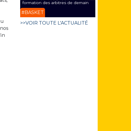
ats,
formation des arbitres de demain
#BASKET
eu
>>VOIR TOUTE L'ACTUALITÉ
 nos
fin