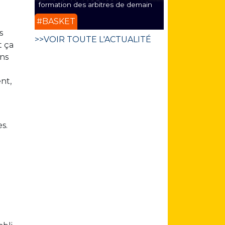
formation des arbitres de demain
#BASKET
s
>>VOIR TOUTE L'ACTUALITÉ
t ça
ons
nt,
s.