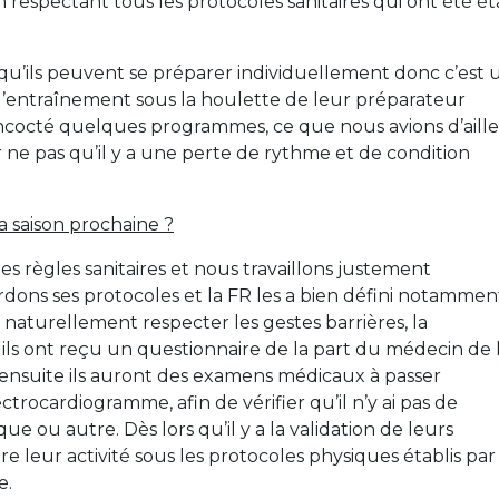
respectant tous les protocoles sanitaires qui ont été ét
t qu’ils peuvent se préparer individuellement donc c’est 
s l’entraînement sous la houlette de leur préparateur
oncocté quelques programmes, ce que nous avions d’aill
 ne pas qu’il y a une perte de rythme et de condition
la saison prochaine ?
es règles sanitaires et nous travaillons justement
dons ses protocoles et la FR les a bien défini notammen
ut naturellement respecter les gestes barrières, la
, ils ont reçu un questionnaire de la part du médecin de 
 ensuite ils auront des examens médicaux à passer
rocardiogramme, afin de vérifier qu’il n’y ai pas de
 ou autre. Dès lors qu’il y a la validation de leurs
 leur activité sous les protocoles physiques établis par
e.