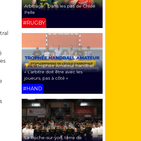
Arbitrage : Dans les pas de Chloé
Pelle
l
#RUGBY
tral
é
mes
Trophée Amateur handball
« L’arbitre doit être avec les
joueurs, pas à côté »
e
#HAND
s
La Roche-sur-yon, terre de