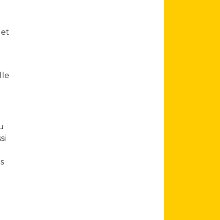
 et
lle
au
si
ds