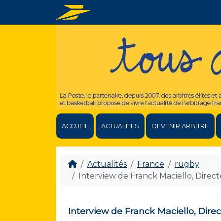
ACCUEIL
ACTUALITES
DEVENIR ARBITRE
Actualités
France
rugby
Interview de Franck Maciello, Direct
Interview de Franck Maciello, Dire