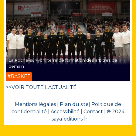
La Roche-sur-yon, terre de formation des arbitres de
demain
#BASKET
>>VOIR TOUTE L'ACTUALITÉ
Mentions légales
|
Plan du site
|
Politique de
confidentialité
|
Accessibilité
|
Contact
|
® 2024
- saya-editions.fr